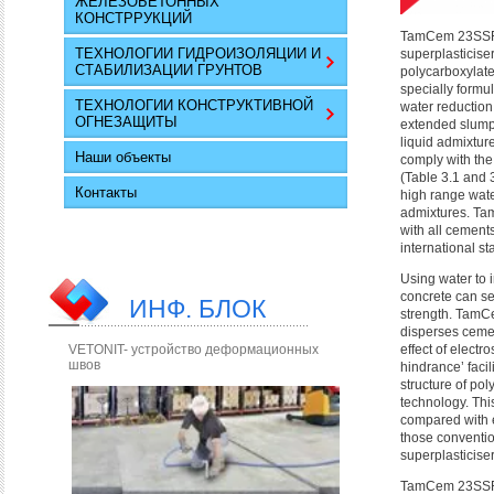
ЖЕЛЕЗОБЕТОННЫХ
КОНСТРРУКЦИЙ
TamCem 23SSR 
ТЕХНОЛОГИИ ГИДРОИЗОЛЯЦИИ И
superplasticiser
СТАБИЛИЗАЦИИ ГРУНТОВ
polycarboxylate
specially formu
ТЕХНОЛОГИИ КОНСТРУКТИВНОЙ
water reduction
ОГНЕЗАЩИТЫ
extended slump r
liquid admixtur
Наши объекты
comply with th
(Table 3.1 and 
Контакты
high range wate
admixtures. T
with all cement
international s
Using water to i
concrete can se
ИНФ. БЛОК
strength. TamC
disperses cemen
VETONIT- устройство деформационных
effect of electro
швов
hindrance’ facil
structure of po
technology. Thi
compared with e
those convent
superplasticiser
TamCem 23SSR 